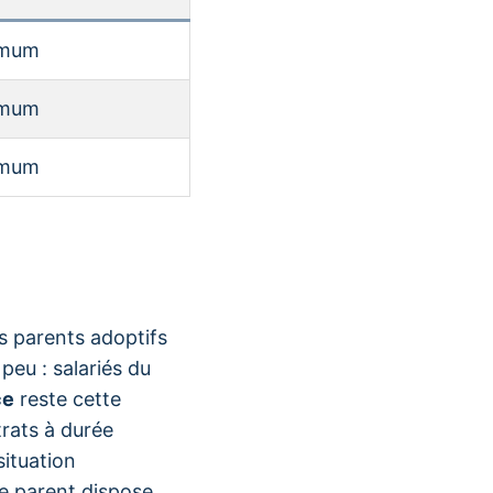
imum
imum
imum
s parents adoptifs
eu : salariés du
ce
reste cette
rats à durée
situation
e parent dispose