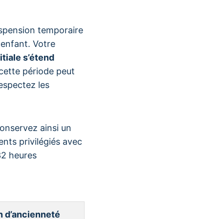
uspension temporaire
 enfant. Votre
itiale s’étend
 cette période peut
espectez les
conservez ainsi un
nts privilégiés avec
32 heures
n d’ancienneté