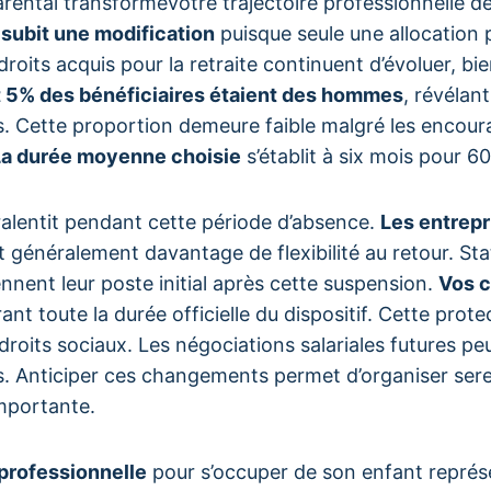
ental transformevotre trajectoire professionnelle de
subit une modification
puisque seule une allocation p
 droits acquis pour la retraite continuent d’évoluer, b
 5% des bénéficiaires étaient des hommes
, révélan
s. Cette proportion demeure faible malgré les encou
La durée moyenne choisie
s’établit à six mois pour 
e ralentit pendant cette période d’absence.
Les entrepr
généralement davantage de flexibilité au retour. St
nent leur poste initial après cette suspension.
Vos c
ant toute la durée officielle du dispositif. Cette prote
droits sociaux. Les négociations salariales futures 
es. Anticiper ces changements permet d’organiser ser
importante.
professionnelle
pour s’occuper de son enfant représ