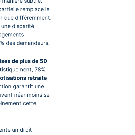
 manière subtile.
artielle remplace le
ien que différemment.
t une disparité
ragements
60% des demandeurs.
ises de plus de 50
atistiquement, 78%
otisations retraite
ction garantit une
peuvent néanmoins se
einement cette
ente un droit