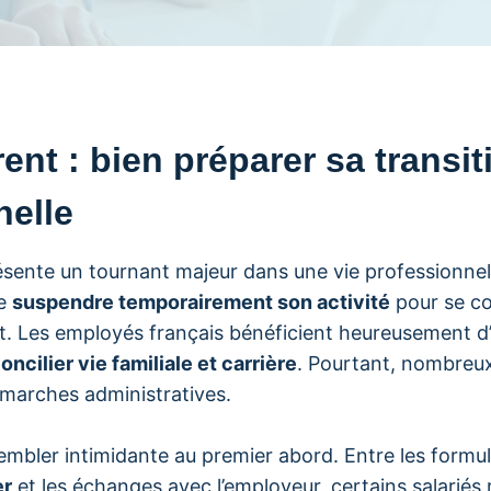
ent : bien préparer sa transit
nelle
sente un tournant majeur dans une vie professionnell
de
suspendre temporairement son activité
pour se co
ant. Les employés français bénéficient heureusement d’u
oncilier vie familiale et carrière
. Pourtant, nombreux
émarches administratives.
mbler intimidante au premier abord. Entre les formul
er
et les échanges avec l’employeur, certains salariés