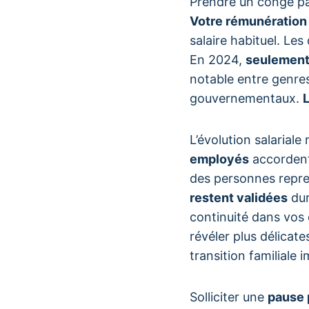
Prendre un congé par
Votre rémunération 
salaire habituel. Les
En 2024,
seulement
notable entre genre
gouvernementaux.
L’évolution salarial
employés
accordent 
des personnes repren
restent validées
dur
continuité dans vos 
révéler plus délicat
transition familiale 
Solliciter une
pause 