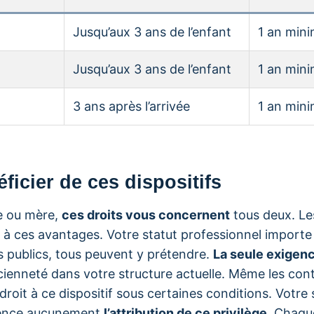
Jusqu’aux 3 ans de l’enfant
1 an min
Jusqu’aux 3 ans de l’enfant
1 an min
3 ans après l’arrivée
1 an min
ficier de ces dispositifs
e ou mère,
ces droits vous concernent
tous deux. Le
 ces avantages. Votre statut professionnel importe p
s publics, tous peuvent y prétendre.
La seule exigen
ienneté dans votre structure actuelle. Même les cont
roit à ce dispositif sous certaines conditions. Votre 
luence aucunement
l’attribution de ce privilège
. Chaqu