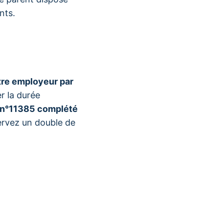
nts.
tre employeur par
r la durée
a n°11385 complété
ervez un double de